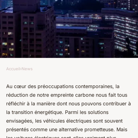
Accueil
›
News
NEWS
Peut-on réellement réduire
Au cœur des préoccupations contemporaines, la
réduction de notre empreinte carbone nous fait tous
son empreinte carbone en
réfléchir à la manière dont nous pouvons contribuer à
optant pour une voiture
la transition énergétique. Parmi les solutions
électrique ?
envisagées, les véhicules électriques sont souvent
présentés comme une alternative prometteuse. Mais
Roxane
•
8 avril 2024
•
3 min de lecture